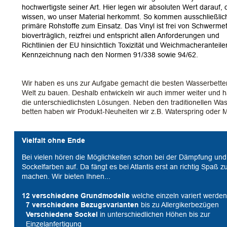
hochwertigste seiner Art. Hier legen wir absoluten Wert darauf, 
wissen, wo unser Material herkommt. So kommen ausschließlic
primäre Rohstoffe zum Einsatz. Das Vinyl ist frei von Schwermet
bioverträglich, reizfrei und entspricht allen Anforderungen und 
Richtlinien der EU hinsichtlich Toxizität und Weichmacheranteil
Kennzeichnung nach den Normen 91/338 sowie 94/62.
Wir haben es uns zur Aufgabe gemacht die besten Wasserbette
Welt zu bauen. Deshalb entwickeln wir auch immer weiter und 
die unterschiedlichsten Lösungen. Neben den traditionellen Was
betten haben wir Produkt-Neuheiten wir z.B. Waterspring oder M
Vielfalt ohne Ende
Bei vielen hören die Möglichkeiten schon bei der Dämpfung und
Sockelfarben auf. Da fängt es bei Atlantis erst an richtig Spaß zu
machen. Wir bieten Ihnen...
12 verschiedene Grundmodelle
 welche einzeln variert werde
7 verschiedene Bezugsvarianten 
bis zu Allergikerbezügen 
Verschiedene Sockel
 in unterschiedlichen Höhen bis zur 
  Einzelanfertigung